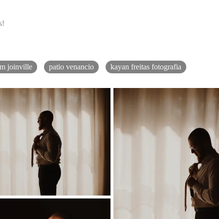
s!
m joinville
patio venancio
kayan freitas fotografia