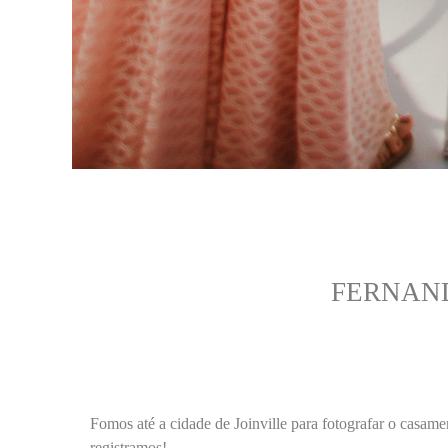
FERNAND
Fomos até a cidade de Joinville para fotografar o casam
registramos!