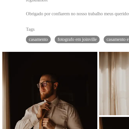
Obrigado por confiarem no nosso trabalho meus querido
Tags
casamento
fotografo em joinville
casamento e