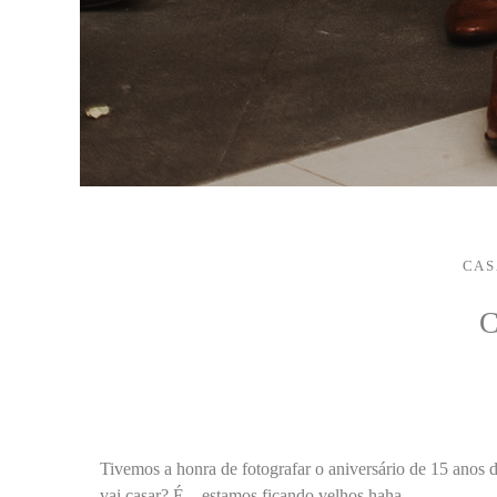
CAS
Tivemos a honra de fotografar o aniversário de 15 anos 
vai casar? É... estamos ficando velhos haha