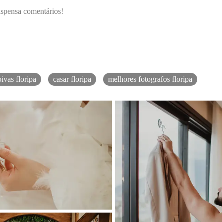
ispensa comentários!
ivas floripa
casar floripa
melhores fotografos floripa