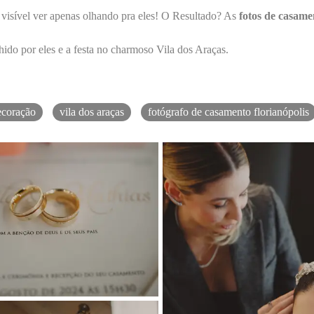
 visível ver apenas olhando pra eles! O Resultado? As
fotos de casame
hido por eles e a festa no charmoso Vila dos Araças.
decoração
vila dos araças
fotógrafo de casamento florianópolis